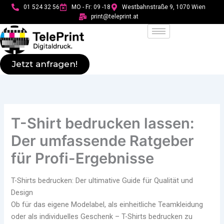
Skip
01 524 32 56
MO - Fr: 09 -18
Westbahnstraße 9, 1070 Wien
to
print@teleprint.at
content
Jetzt anfragen!
T-Shirt bedrucken lassen:
Der umfassende Ratgeber
für Profi-Ergebnisse
T-Shirts bedrucken: Der ultimative Guide für Qualität und
Design
Ob für das eigene Modelabel, als einheitliche Teamkleidung
oder als individuelles Geschenk – T-Shirts bedrucken zu