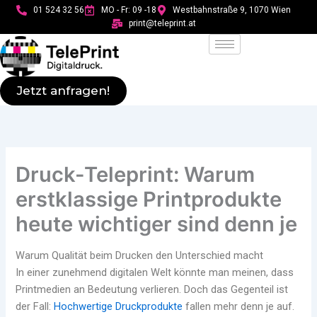
Skip
01 524 32 56
MO - Fr: 09 -18
Westbahnstraße 9, 1070 Wien
to
print@teleprint.at
content
Jetzt anfragen!
Druck-Teleprint: Warum
erstklassige Printprodukte
heute wichtiger sind denn je
Warum Qualität beim Drucken den Unterschied macht
In einer zunehmend digitalen Welt könnte man meinen, dass
Printmedien an Bedeutung verlieren. Doch das Gegenteil ist
der Fall:
Hochwertige Druckprodukte
fallen mehr denn je auf.